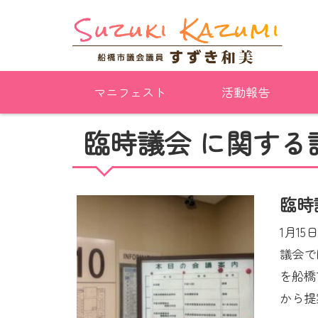
マニフェスト
活動報告
臨時議会 に関する
臨時
1月1
議会で
を船橋
から提