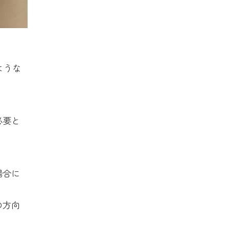
ような
必要と
場合に
の方向